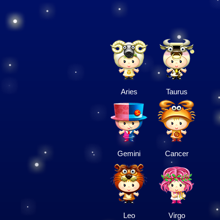
Aries
Taurus
Gemini
Cancer
Leo
Virgo