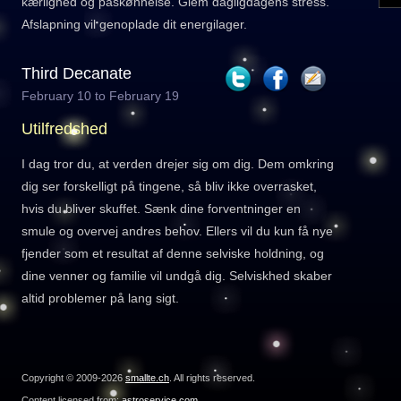
kærlighed og påskønnelse. Glem dagligdagens stress.
Afslapning vil genoplade dit energilager.
Third Decanate
February 10 to February 19
Utilfredshed
I dag tror du, ​​at verden drejer sig om dig. Dem omkring
dig ser forskelligt på tingene, så bliv ikke overrasket,
hvis du bliver skuffet. Sænk dine forventninger en
smule og overvej andres behov. Ellers vil du kun få nye
fjender som et resultat af denne selviske holdning, og
dine venner og familie vil undgå dig. Selviskhed skaber
altid problemer på lang sigt.
Copyright © 2009-2026
smallte.ch
. All rights reserved.
Content licensed from:
astroservice.com
.