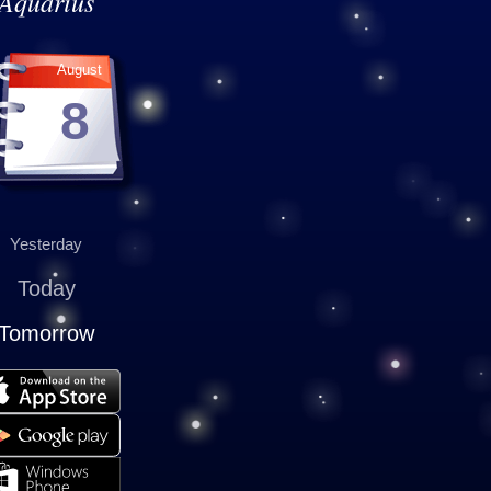
Aquarius
August
8
Yesterday
Today
Tomorrow