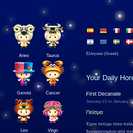
Ελληνικά (Greek)
Aries
Taurus
Your Daily Ho
Gemini
Cancer
First Decanate
January 21 to January 3
Πείσμα
Έχετε πετύχει τόσα πολλά
Leo
Virgo
δυσαρεστημένοι από ποτέ