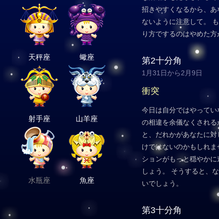
招きやすくなるから、あ
ないように注意して。 
り方でするのはやめた方
天秤座
蠍座
第2十分角
1月31日から2月9日
衝突
今日は自分ではやってい
射手座
山羊座
の相違を余儀なくされる
と、だれかがあなたに対
けではないのかもしれま
ションがもっと穏やかに
しょう。 そうすると、
水瓶座
魚座
いでしょう。
第3十分角