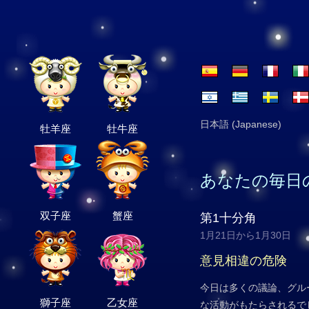
日本語 (Japanese)
牡羊座
牡牛座
あなたの毎日
双子座
蟹座
第1十分角
1月21日から1月30日
意見相違の危険
今日は多くの議論、グル
獅子座
乙女座
な活動がもたらされるで