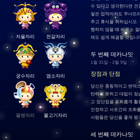
수 있다고 생각한다면 건
쌓은 업적마저도 무너뜨리
추고 휴식을 취하십시오.
행하지 않을 때 비로소 절
저울자리
전갈자리
제도 쉽게 해결할 것입니
두 번째 데카나잇
1월 31일 - 2월 9일
장점과 단점
궁수자리
염소자리
당신은 충동적이고 변덕스
탄하지 못하고 대립이 잦
고 장단점을 조화롭게 활
인정하고 서로간의 조화를
물병자리
물고기자리
사람들은 당신을 좋게 평
세 번째 데카나잇