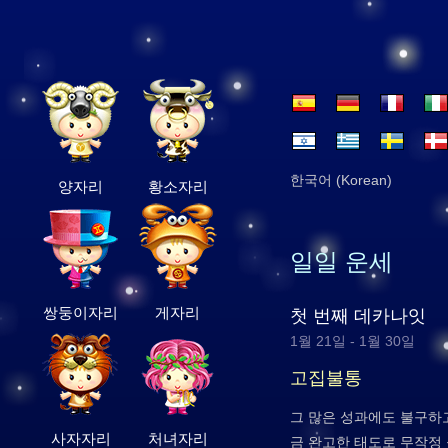
한국어 (Korean)
양자리
황소자리
일일 운세
쌍둥이자리
게자리
첫 번째 데카나잇
1월 21일 - 1월 30일
고집불통
그 많은 성과에도 불구하
사자자리
처녀자리
금 완고한 태도로 무작정