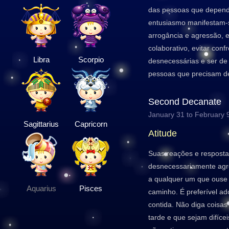
das pessoas que depende
entusiasmo manifestam-
arrogância e agressão, e
colaborativo, evitar conf
Libra
Scorpio
desnecessárias e ser de
pessoas que precisam de
Second Decanate
January 31 to February 
Sagittarius
Capricorn
Atitude
Suas reações e resposta
desnecessariamente agre
a qualquer um que ouse 
Aquarius
Pisces
caminho. É preferível 
contida. Não diga coisa
tarde e que sejam difícei