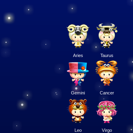
Aries
Taurus
Gemini
Cancer
Leo
Virgo