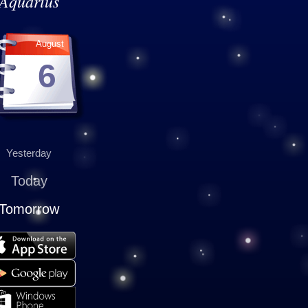
Aquarius
August
6
Yesterday
Today
Tomorrow