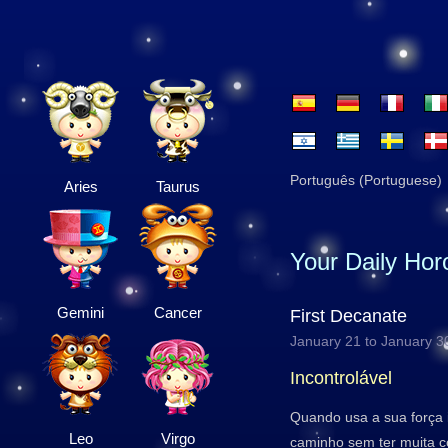
Português (Portuguese)
Aries
Taurus
Your Daily Ho
Gemini
Cancer
First Decanate
January 21 to January 3
Incontrolável
Quando usa a sua força ir
Leo
Virgo
caminho sem ter muita c