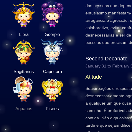
das pessoas que depende
entusiasmo manifestam-
arrogância e agressão, e
colaborativo, evitar conf
Libra
Scorpio
desnecessárias e ser de
pessoas que precisam de
Second Decanate
January 31 to February 
Sagittarius
Capricorn
Atitude
Suas reações e resposta
desnecessariamente agre
a qualquer um que ouse 
Aquarius
Pisces
caminho. É preferível 
contida. Não diga coisa
tarde e que sejam difícei