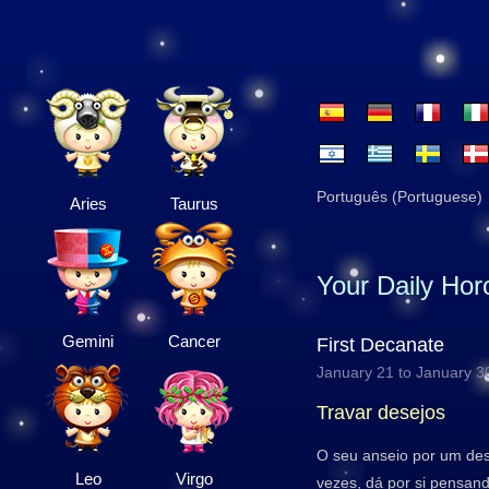
Português (Portuguese)
Aries
Taurus
Your Daily Ho
Gemini
Cancer
First Decanate
January 21 to January 3
Travar desejos
O seu anseio por um des
Leo
Virgo
vezes, dá por si pensan