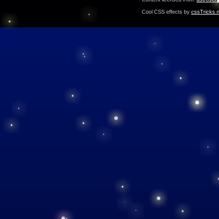
Cool CSS effects by
cssTricks.n