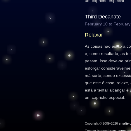
um capricho especial.
Third Decanate
February 10 to February
Relaxar
As coisas não estão a c
e, como resultado, as t
pesam. Isso deve-se prin
esforçar consideravelmen
má sorte, sendo excessi
que este é caso, relaxe,
está a tentar alcançar é
um capricho especial.
Copyright © 2009-2026
smallte.
Content licensed from:
astroser