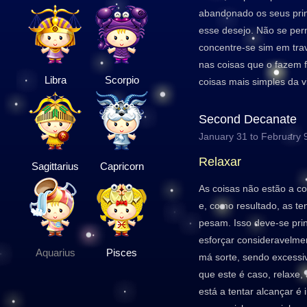
abandonado os seus princ
esse desejo. Não se perm
concentre-se sim em tra
nas coisas que o fazem f
Libra
Scorpio
coisas mais simples da v
Second Decanate
January 31 to February 
Relaxar
Sagittarius
Capricorn
As coisas não estão a c
e, como resultado, as t
pesam. Isso deve-se prin
esforçar consideravelmen
Aquarius
Pisces
má sorte, sendo excessi
que este é caso, relaxe,
está a tentar alcançar é