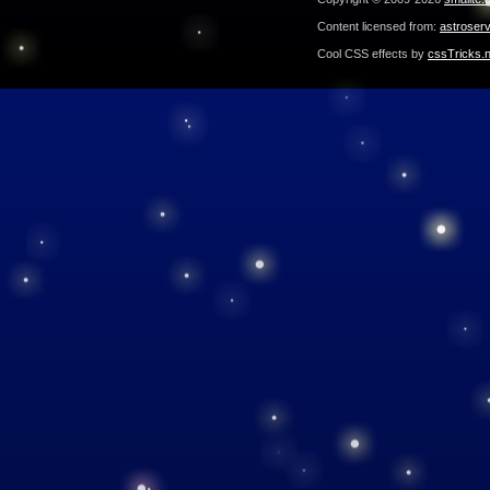
Content licensed from:
astroser
Cool CSS effects by
cssTricks.n