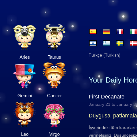
Türkçe (Turkish)
Aries
Taurus
Your Daily Ho
Gemini
Cancer
First Decanate
January 21 to January 3
Duygusal patlamala
İşyerindeki tüm kararları
Leo
Virgo
vermelisiniz. Düşüncesizc