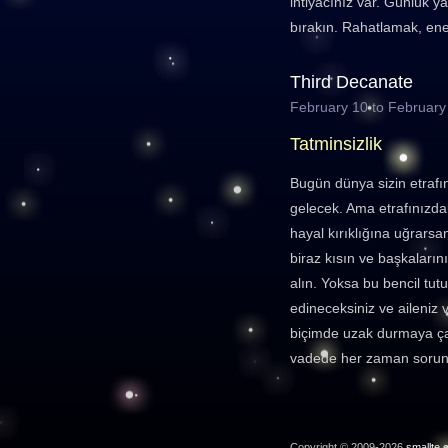
ihtiyacınız var. Günlük y
bırakın. Rahatlamak, ener
Third Decanate
February 10 to February
Tatminsizlik
Bugün dünya sizin etraf
gelecek. Ama etrafınızda
hayal kırıklığına uğrarsan
biraz kısın ve başkaların
alın. Yoksa bu bencil t
edineceksiniz ve aileniz 
biçimde uzak durmaya çal
vadede her zaman sorun 
Copyright © 2009-2026
smallte.