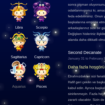
sonra pişman oluyorsunu
odaklanmışsınız ki, amac
feda edebilirsiniz. Onun 
başkalarına empoze etme
Libra
Scorpio
arkadaşlarınız size bir gü
Değişken hisleriniz ilişki
alanda daha dikkatli olma
Second Decanate
Sagittarius
Capricorn
January 31 to February 
Daha fazla hoşgörü
Etrafınızdakiler sizi fana
Hafif geri çekilin ve başka
Aquarius
Pisces
kabul edin. Ayrıca başka
sinirlenmeyin. Fazla heye
zararlı olacaktır. Sizin d