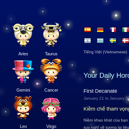
Tiếng Việt (Vietnamese)
Aries
Taurus
Your Daily Ho
Gemini
Cancer
First Decanate
January 21 to January 3
Kiềm chế tham vọn
Niềm khao khát của bạn 
Leo
Virgo
suy nghĩ về tương lai li