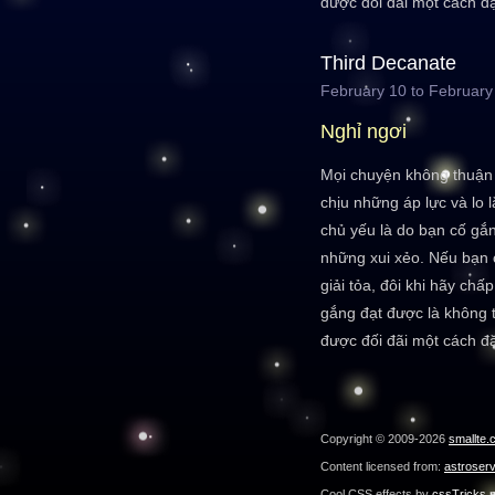
được đối đãi một cách đặ
Third Decanate
February 10 to February
Nghỉ ngơi
Mọi chuyện không thuận 
chịu những áp lực và lo 
chủ yếu là do bạn cố gắn
những xui xẻo. Nếu bạn 
giải tỏa, đôi khi hãy ch
gắng đạt được là không 
được đối đãi một cách đặ
Copyright © 2009-2026
smallte.
Content licensed from:
astroser
Cool CSS effects by
cssTricks.n