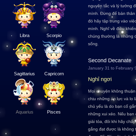
nguyên tắc và lý tưởng 
mình. Đừng để bản thân r
đó hãy tập trung vào vi
mình. Nghĩ về điều khiế
Libra
Scorpio
chúng thường là những đ
sống.
Second Decanate
January 31 to February 
Sagittarius
Capricorn
Nghỉ ngơi
Mọi chuyện không thuận 
chịu những áp lực và lo 
chủ yếu là do bạn cố gắn
Aquarius
Pisces
những xui xẻo. Nếu bạn 
giải tỏa, đôi khi hãy ch
gắng đạt được là không 