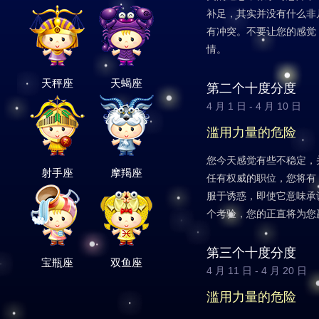
补足，其实并没有什么非
有冲突。不要让您的感觉
情。
天秤座
天蝎座
第二个十度分度
4 月 1 日 - 4 月 10 日
滥用力量的危险
您今天感觉有些不稳定，
射手座
摩羯座
任有权威的职位，您将有
服于诱惑，即使它意味承
个考验，您的正直将为您
第三个十度分度
宝瓶座
双鱼座
4 月 11 日 - 4 月 20 日
滥用力量的危险