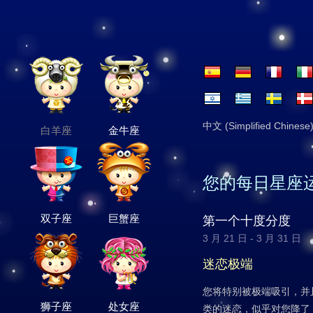
中文 (Simplified Chinese
白羊座
金牛座
您的每日星座
双子座
巨蟹座
第一个十度分度
3 月 21 日 - 3 月 31 日
迷恋极端
您将特别被极端吸引，并
狮子座
处女座
类的迷恋，似乎对您降了