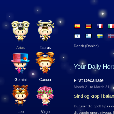
Dansk (Danish)
Aries
Taurus
Your Daily Ho
Gemini
Cancer
First Decanate
March 21 to March 31
Sind og krop i bala
Du føler dig godt tilpas 
Leo
Virgo
dit øgede energiniveau, 