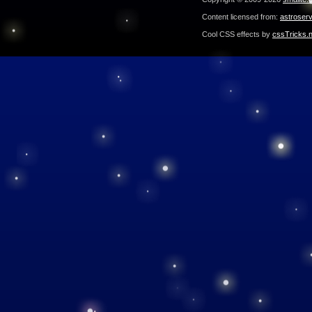
Content licensed from:
astroser
Cool CSS effects by
cssTricks.n