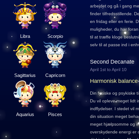
arbejdet og gå i gang med 
finder tilfredsstillende. D
en fridag eller en ferie. 
muligheder, du har foran 
Libra
Scorpio
til at træffe kloge beslut
selv til at passe ind i enh
Second Decanate
April 1st to April 10
Sagittarius
Capricorn
Harmonisk balance
Din fysiske og psykiske ti
Du vil opleve meget lidt 
indflydelser. I stedet vi
Aquarius
Pisces
din situation meget behag
meget hjælpsomme og 
overskydende energi er d