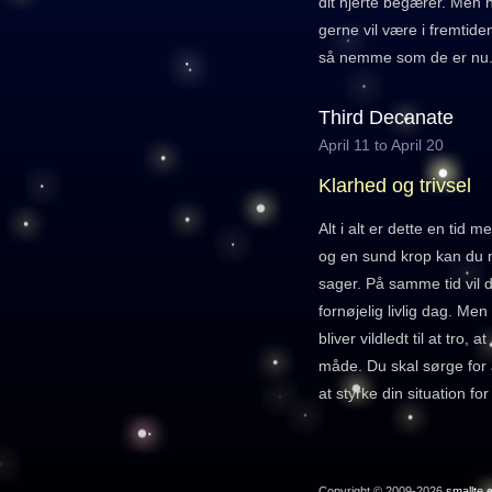
dit hjerte begærer. Men 
gerne vil være i fremtide
så nemme som de er nu
Third Decanate
April 11 to April 20
Klarhed og trivsel
Alt i alt er dette en tid m
og en sund krop kan du 
sager. På samme tid vil d
fornøjelig livlig dag. Men
bliver vildledt til at tro, 
måde. Du skal sørge for a
at styrke din situation fo
Copyright © 2009-2026
smallte.