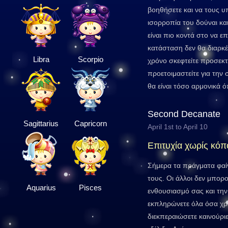
βοηθήσετε και να τους υ
ισορροπία του δούναι και
είναι πιο κοντά στο να ε
κατάσταση δεν θα διαρκέσ
Libra
Scorpio
χρόνο σκεφτείτε προσεκτ
προετοιμαστείτε για την
θα είναι τόσο αρμονικά ό
Second Decanate
Sagittarius
Capricorn
April 1st to April 10
Επιτυχία χωρίς κόπ
Σήμερα τα πράγματα φαί
τους. Οι άλλοι δεν μπορ
Aquarius
Pisces
ενθουσιασμό σας και την
εκπληρώνετε όλα όσα χρει
διεκπεραιώσετε καινούρι