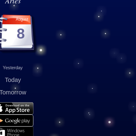
Aries
August
8
Yesterday
Today
Tomorrow