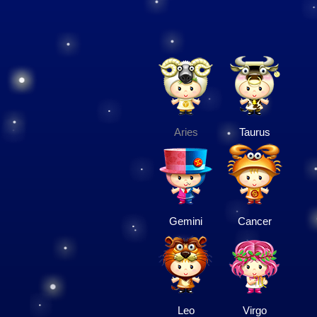
Aries
Taurus
Gemini
Cancer
Leo
Virgo