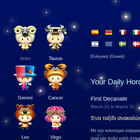
Ελληνικά (Greek)
Aries
Taurus
Your Daily Ho
Gemini
Cancer
First Decanate
March 21 to March 31
Ένα ταξίδι ανακαλ
Με την καινούρια ενέργει
Leo
Virgo
είναι μία πολύ καλή στιγ