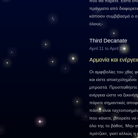
που θα πάρετε. Είστε επί
πράγματα από διαφορετικέ
κάποιον συμβιβασμό ο ο
όλους.
Third Decanate
April 11 to April 20
Αρμονία και ενέργει
Οι αμφιβολίες του χθες φ
και είστε απασχολημένοι 
μπροστά. Προσπαθήστε ν
ενέργεια ώστε να ξεκινήσ
πάρετε σημαντικές αποφά
πάντα είναι ταχτοποιημέ
που κάνετε, μπορείτε να
όλο της το βάθος. Μην α
πρότζεκτ, γιατί αλλιώς 