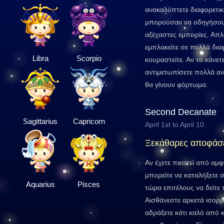
ανακαλύπτετε διαφορετικέ
μπορούσαν να οδηγήσου
αξέχαστες εμπειρίες. Απ
εμπλακείτε σε πολλά δια
Libra
Scorpio
κουραστείτε. Αν το κάνε
αντιμετωπίσετε πολλά α
θα γίνουν φόρτωμα.
Second Decanate
Sagittarius
Capricorn
April 1st to April 10
Ξεκάθαρες αποφάσ
Αν έχετε πιεστεί από αμφ
μπορείτε να καταλήξετε 
Aquarius
Pisces
τώρα επιτέλους να δείτε
Αισθάνεστε αρκετά ισορρ
αδράξετε κάτι καλό από