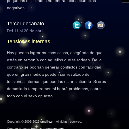
pequeñas dificultades no tendrán consecuencias
negativas.
Tercer decanato
Del 11 al 20 de abril
Tensiones internas
Hoy puedes lograr muchas cosas, asegúrate de que
estás en armonía con aquellos que te rodean. De lo
contrario se podrían generar conflictos con facilidad
que en gran medida pueden ser resultado de
tensiones internas que puedas estar sintiendo. Si eres
demasiado temperamental habrá problemas, sobre
todo con el sexo opuesto.
Copyright © 2009-2026
smallte.ch
. All rights reserved.
Content licensed from:
astroservice.com
.