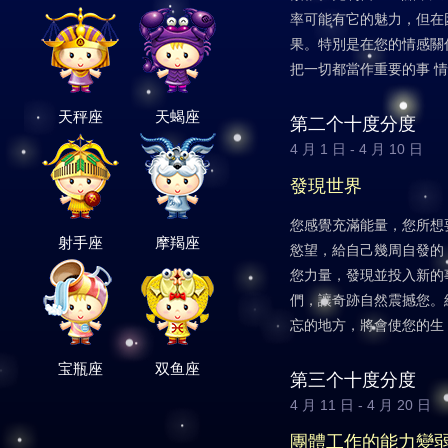
率可能有它的魅力，但在
果。特別是在您的情感關
把一切都當作重要的事 
天秤座
天蝎座
第二个十度分度
4 月 1 日 - 4 月 10 日
發現世界
您感覺充滿能量，您所想
射手座
摩羯座
慾望，給自己幾周自發的
您力量，發現並投入新的
們，讓奇跡自然震撼您。
忘的地方，將會使您的生
宝瓶座
双鱼座
第三个十度分度
4 月 11 日 - 4 月 20 日
團體工作的能力變