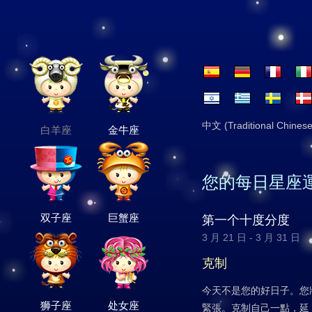
中文 (Traditional Chinese
白羊座
金牛座
您的每日星座
双子座
巨蟹座
第一个十度分度
3 月 21 日 - 3 月 31 日
克制
今天不是您的好日子。您
狮子座
处女座
緊張。克制自己一點，延