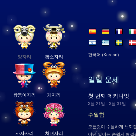
한국어 (Korean)
양자리
황소자리
일일 운세
쌍둥이자리
게자리
첫 번째 데카나잇
3월 21일 - 3월 31일
수월함
모든것이 수월하게 느껴집
사자자리
처녀자리
어떤 일이든 손쉽게 해결