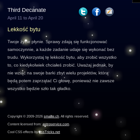
Third Decanate
April 11 to April 20
Lekkość bytu
Twoje życie płynie. Sprawy zdają się funkcjonować
samoczynnie, a każde zadanie udaje się wykonać bez
trudu. Wykorzystaj tę lekkość bytu, aby zrobić wszystko
to, co kiedykolwiek chciałeś zrobić. Uważaj jednak, by
nie wziąć na swoje barki zbyt wielu projektów, którą
będą potem zaprzątać Ci głowę, ponieważ nie zawsze
wszystko będzie szło tak gładko.
Copyright © 2009-2026
smallte.ch
. All rights reserved.
Content licensed from:
astroservice.com
.
Cool CSS effects by
cssTricks.net