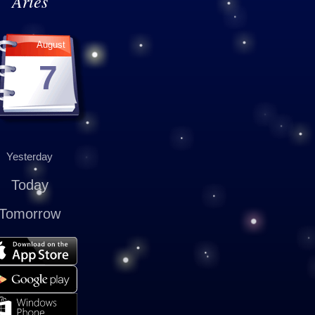
Aries
August
7
Yesterday
Today
Tomorrow