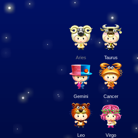
Aries
Taurus
Gemini
Cancer
Leo
Virgo