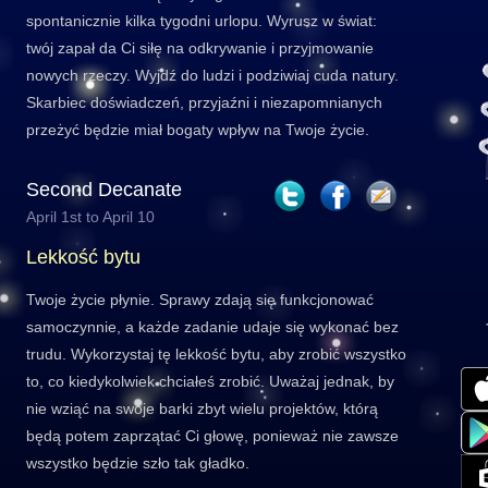
spontanicznie kilka tygodni urlopu. Wyrusz w świat:
twój zapał da Ci siłę na odkrywanie i przyjmowanie
nowych rzeczy. Wyjdź do ludzi i podziwiaj cuda natury.
Skarbiec doświadczeń, przyjaźni i niezapomnianych
przeżyć będzie miał bogaty wpływ na Twoje życie.
Second Decanate
April 1st to April 10
Lekkość bytu
Twoje życie płynie. Sprawy zdają się funkcjonować
samoczynnie, a każde zadanie udaje się wykonać bez
trudu. Wykorzystaj tę lekkość bytu, aby zrobić wszystko
to, co kiedykolwiek chciałeś zrobić. Uważaj jednak, by
nie wziąć na swoje barki zbyt wielu projektów, którą
będą potem zaprzątać Ci głowę, ponieważ nie zawsze
wszystko będzie szło tak gładko.