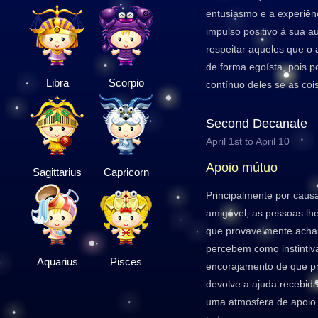
entusiasmo e a experiê
impulso positivo à sua a
respeitar aqueles que o
de forma egoísta, pois p
Libra
Scorpio
contínuo deles se as coi
Second Decanate
April 1st to April 10
Apoio mútuo
Sagittarius
Capricorn
Principalmente por caus
amigável, as pessoas lh
que provavelmente achar
percebem como instintiv
Aquarius
Pisces
encorajamento de que pr
devolve a ajuda recebid
uma atmosfera de apoio 