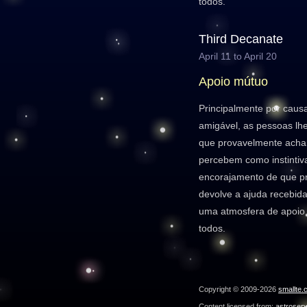
todos.
Third Decanate
April 11 to April 20
Apoio mútuo
Principalmente por caus
amigável, as pessoas lh
que provavelmente achar
percebem como instintiv
encorajamento de que pr
devolve a ajuda recebid
uma atmosfera de apoio 
todos.
Copyright © 2009-2026
smallte.
Content licensed from:
astroser