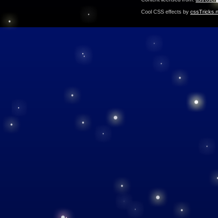
Cool CSS effects by
cssTricks.n