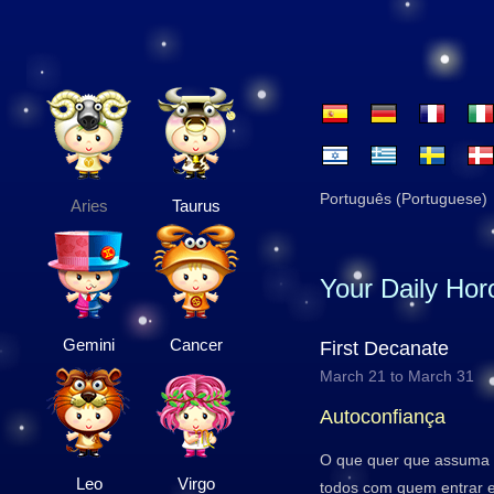
Português (Portuguese)
Aries
Taurus
Your Daily Ho
Gemini
Cancer
First Decanate
March 21 to March 31
Autoconfiança
O que quer que assuma 
Leo
Virgo
todos com quem entrar 