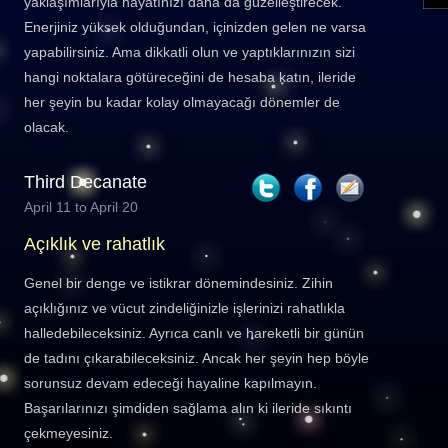
yaklaşımlarıyla hayatınızı daha da güzelleştirecek.
Enerjiniz yüksek olduğundan, içinizden gelen ne varsa
yapabilirsiniz. Ama dikkatli olun ve yaptıklarınızın sizi
hangi noktalara götüreceğini de hesaba katın, ileride
her şeyin bu kadar kolay olmayacağı dönemler de
olacak.
Third Decanate
April 11 to April 20
Açıklık ve rahatlık
Genel bir denge ve istikrar dönemindesiniz. Zihin
açıklığınız ve vücut zindeliğinizle işlerinizi rahatlıkla
halledebileceksiniz. Ayrıca canlı ve hareketli bir günün
de tadını çıkarabileceksiniz. Ancak her şeyin hep böyle
sorunsuz devam edeceği hayaline kapılmayın.
Başarılarınızı şimdiden sağlama alın ki ileride sıkıntı
çekmeyesiniz.