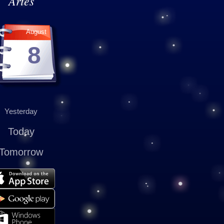
Aries
August
8
Yesterday
Today
Tomorrow