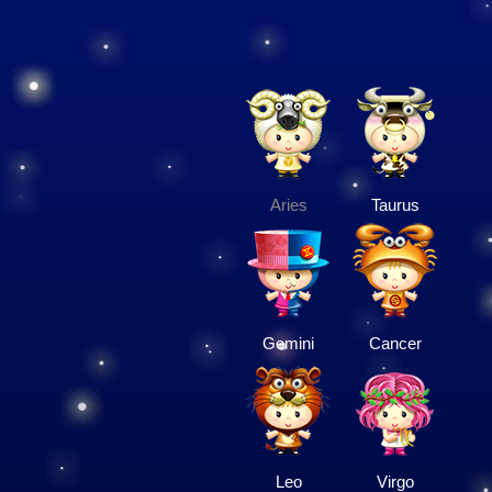
Aries
Taurus
Gemini
Cancer
Leo
Virgo