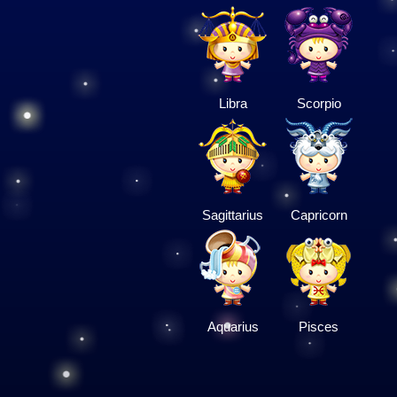
Libra
Scorpio
Sagittarius
Capricorn
Aquarius
Pisces