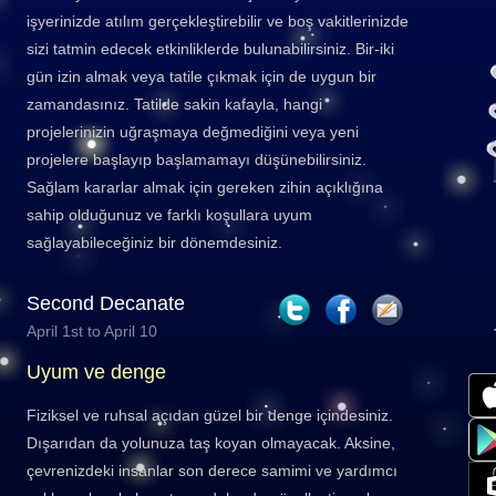
işyerinizde atılım gerçekleştirebilir ve boş vakitlerinizde
sizi tatmin edecek etkinliklerde bulunabilirsiniz. Bir-iki
gün izin almak veya tatile çıkmak için de uygun bir
zamandasınız. Tatilde sakin kafayla, hangi
projelerinizin uğraşmaya değmediğini veya yeni
projelere başlayıp başlamamayı düşünebilirsiniz.
Sağlam kararlar almak için gereken zihin açıklığına
sahip olduğunuz ve farklı koşullara uyum
sağlayabileceğiniz bir dönemdesiniz.
Second Decanate
April 1st to April 10
Uyum ve denge
Fiziksel ve ruhsal açıdan güzel bir denge içindesiniz.
Dışarıdan da yolunuza taş koyan olmayacak. Aksine,
çevrenizdeki insanlar son derece samimi ve yardımcı