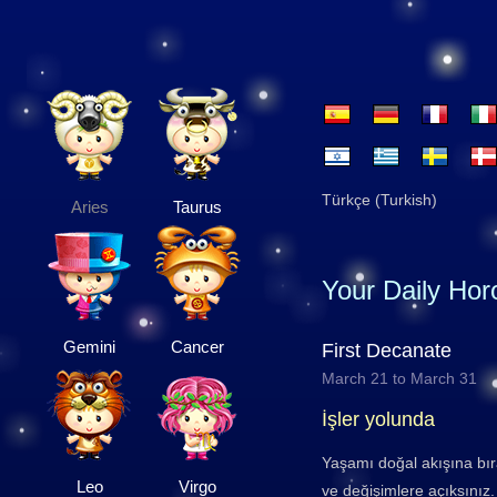
Türkçe (Turkish)
Aries
Taurus
Your Daily Ho
Gemini
Cancer
First Decanate
March 21 to March 31
İşler yolunda
Yaşamı doğal akışına bı
Leo
Virgo
ve değişimlere açıksınız