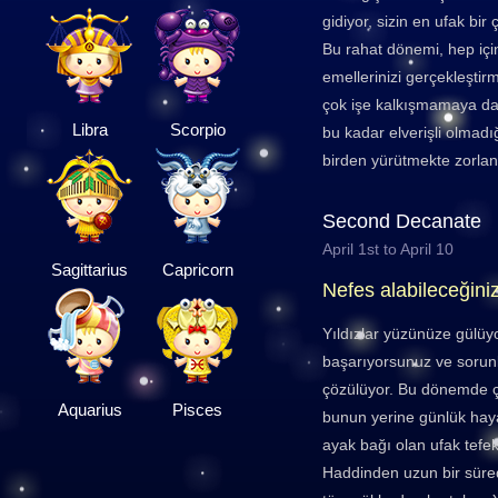
gidiyor, sizin en ufak bi
Bu rahat dönemi, hep için
emellerinizi gerçekleştir
çok işe kalkışmamaya da d
Libra
Scorpio
bu kadar elverişli olmadı
birden yürütmekte zorlana
Second Decanate
April 1st to April 10
Sagittarius
Capricorn
Nefes alabileceğiniz
Yıldızlar yüzünüze gülüy
başarıyorsunuz ve sorunl
çözülüyor. Bu dönemde ço
Aquarius
Pisces
bunun yerine günlük haya
ayak bağı olan ufak tefek
Haddinden uzun bir süred