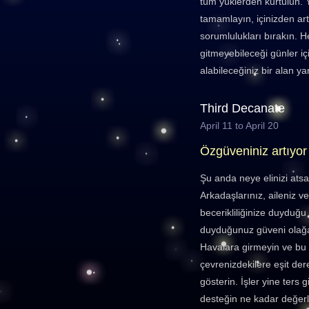
tüm yüklerden kurtulun. Y
tamamlayın, içinizden artı
sorumlulukları bırakın. H
gitmeyebileceği günler iç
alabileceğiniz bir alan ya
Third Decanate
April 11 to April 20
Özgüveniniz artıyor
Şu anda neye elinizi ats
Arkadaşlarınız, aileniz ve
becerikliliğinize duyduğu
duyduğunuz güveni olağa
Havalara girmeyin ve bu k
çevrenizdekilere eşit d
gösterin. İşler yine ters
desteğin ne kadar değerl