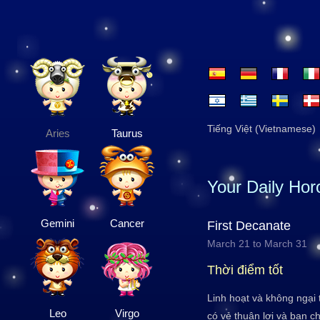
Tiếng Việt (Vietnamese)
Aries
Taurus
Your Daily Ho
Gemini
Cancer
First Decanate
March 21 to March 31
Thời điểm tốt
Linh hoạt và không ngại 
Leo
Virgo
có vẻ thuận lợi và bạn ch