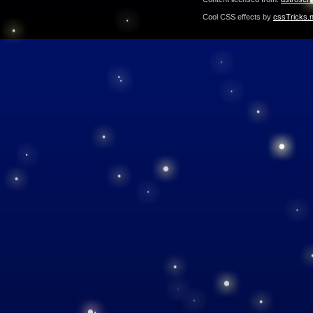
Cool CSS effects by
cssTricks.n