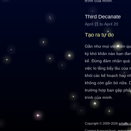
trình của mình.
Third Decanate
April 11 to April 20
Tạo ra tự do
Gần như mọi việc liên qu
kỳ khó khăn nào bạn đa
kể. Đừng đảm nhận quá 
việc lo lắng bấy lâu của
khỏi các kế hoạch hay 
không còn gắn bó nữa. Du
trường hợp bạn gặp phải 
trình của mình.
Copyright © 2009-2026
smallte.
Content licensed from:
astroser