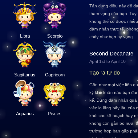
Tận dụng điều này để đ
tham vọng của bạn. Tuy 
không thể có được nhiều
đảm nhận thực tế, phòng
Libra
Scorpio
chảy như bạn hy vọng.
Second Decanate
April 1st to April 10
Tạo ra tự do
Sagittarius
Capricorn
Gần như mọi việc liên qu
kỳ khó khăn nào bạn đa
kể. Đừng đảm nhận quá 
việc lo lắng bấy lâu của
Aquarius
Pisces
khỏi các kế hoạch hay 
không còn gắn bó nữa. Du
trường hợp bạn gặp phải 