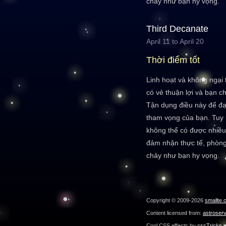
chảy như bạn hy vọng.
Third Decanate
April 11 to April 20
Thời điểm tốt
Linh hoạt và không ngại 
có vẻ thuận lợi và bạn ch
Tận dụng điều này để đ
tham vọng của bạn. Tuy 
không thể có được nhiều
đảm nhận thực tế, phòng
chảy như bạn hy vọng.
Copyright © 2009-2026
smallte.
Content licensed from:
astroser
Cool CSS effects by
cssTricks.n