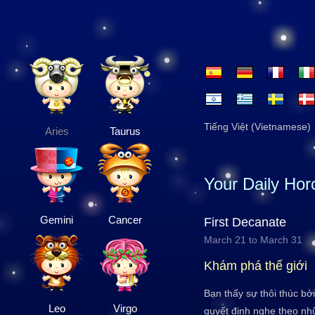
Tiếng Việt (Vietnamese)
Aries
Taurus
Your Daily Ho
Gemini
Cancer
First Decanate
March 21 to March 31
Khám phá thế giới
Bạn thấy sự thôi thúc 
Leo
Virgo
quyết định nghe theo n