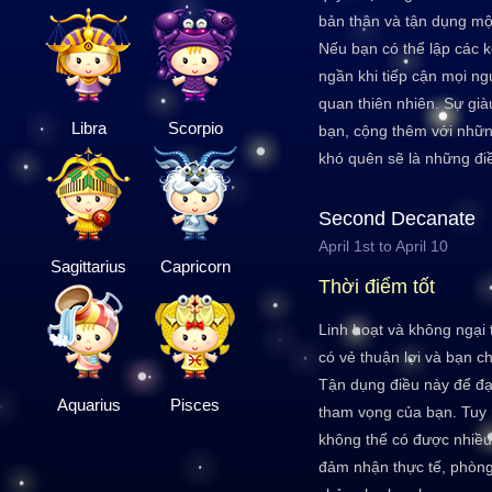
bản thân và tận dụng một
Nếu bạn có thể lập các k
ngần khi tiếp cận mọi ng
quan thiên nhiên. Sự già
Libra
Scorpio
bạn, cộng thêm với nhữn
khó quên sẽ là những điề
Second Decanate
April 1st to April 10
Sagittarius
Capricorn
Thời điểm tốt
Linh hoạt và không ngại 
có vẻ thuận lợi và bạn ch
Tận dụng điều này để đ
Aquarius
Pisces
tham vọng của bạn. Tuy 
không thể có được nhiều
đảm nhận thực tế, phòng