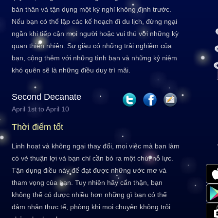
bản thân và tận dụng một kỳ nghỉ không định trước.
Nếu bạn có thể lập các kế hoạch đi du lịch, đừng ngại
ngần khi tiếp cận mọi người hoặc vui thú với những kỳ
quan thiên nhiên. Sự giàu có những trải nghiệm của
bạn, cộng thêm với những tình bạn và những kỷ niệm
khó quên sẽ là những điều duy trì mãi.
Second Decanate
April 1st to April 10
Thời điểm tốt
Linh hoạt và không ngại thay đổi, mọi việc mà bạn làm
có vẻ thuận lợi và bạn chỉ cần bỏ ra một chút nỗ lực.
Tận dụng điều này để đạt được những ước mơ và
tham vọng của bạn. Tuy nhiên hãy cẩn thận, bạn
không thể có được nhiều hơn những gì bạn có thể
đảm nhận thực tế, phòng khi mọi chuyện không trôi