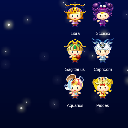
Libra
Scorpio
Sagittarius
Capricorn
Aquarius
Pisces