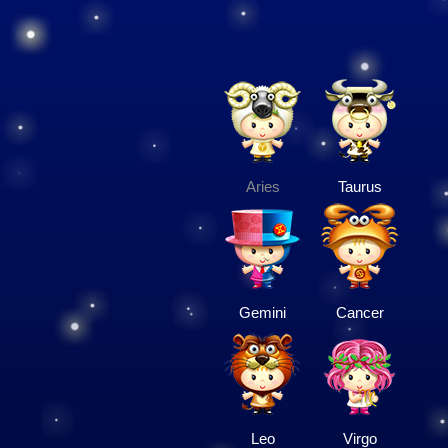
Aries
Taurus
Gemini
Cancer
Leo
Virgo