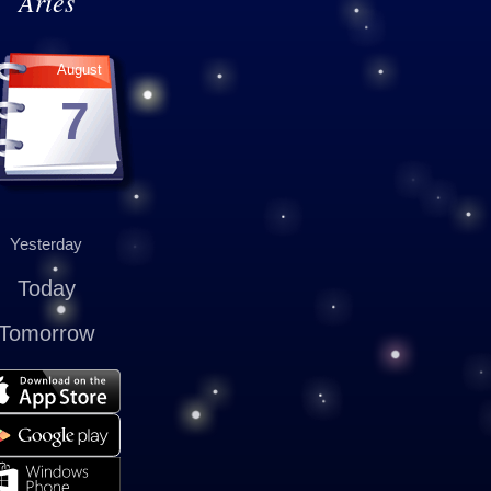
Aries
August
7
Yesterday
Today
Tomorrow