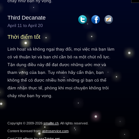
chảy như bạn hy vọng.
Third Decanate
April 11 to April 20
Thời điểm tốt
Linh hoạt và không ngại thay đổi, mọi việc mà bạn làm
có vẻ thuận lợi và bạn chỉ cần bỏ ra một chút nỗ lực.
Tận dụng điều này để đạt được những ước mơ và
tham vọng của bạn. Tuy nhiên hãy cẩn thận, bạn
không thể có được nhiều hơn những gì bạn có thể
đảm nhận thực tế, phòng khi mọi chuyện không trôi
chảy như bạn hy vọng.
Copyright © 2009-2026
smallte.ch
. All rights reserved.
Content licensed from:
astroservice.com
.
Cool CSS effects by
cssTricks.net