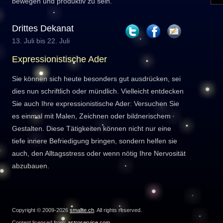
bewegen und produktiv zu sein.
Drittes Dekanat
13. Juli bis 22. Juli
Expressionistische Ader
Sie können sich heute besonders gut ausdrücken, sei
dies nun schriftlich oder mündlich. Vielleicht entdecken
Sie auch Ihre expressionistische Ader: Versuchen Sie
es einmal mit Malen, Zeichnen oder bildnerischem
Gestalten. Diese Tätigkeiten können nicht nur eine
tiefe innere Befriedigung bringen, sondern helfen sie
auch, den Alltagsstress oder wenn nötig Ihre Nervosität
abzubauen.
Copyright © 2009-2026
smallte.ch
. All rights reserved.
Content licensed from:
astroservice.com
.