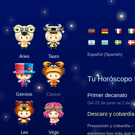
Español (Spanish)
Aries
Tauro
Tu Horóscopo 
Géminis
Cáncer
Primer decanato
Del 22 de junio al 2 de ju
Descaro y cobardía
Presunción y cobardía –
Leo
Virgo
extremos hoy más que nu