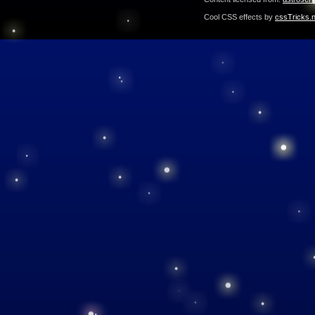
Cool CSS effects by
cssTricks.n