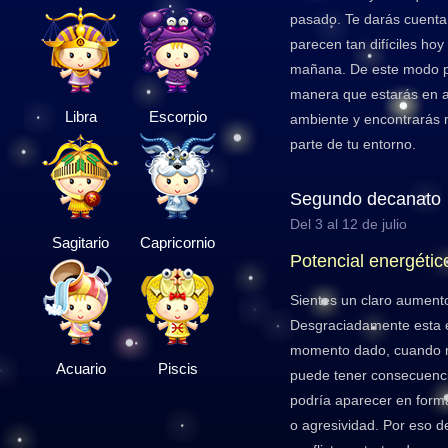
pasado. Te darás cuenta
parecen tan difíciles ho
mañana. De este modo p
manera que estarás en a
Libra
Escorpio
ambiente y encontrarás 
parte de tu entorno.
Segundo decanato
Del 3 al 12 de julio
Sagitario
Capricornio
Potencial energétic
Sientes un claro aumento
Desgraciadamente esta e
momento dado, cuando m
Acuario
Piscis
puede tener consecuenci
podría aparecer en forma
o agresividad. Por eso de