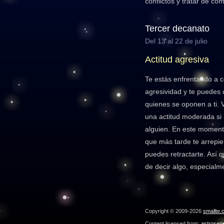
conflictos y tratar de co
Tercer decanato
Del 13 al 22 de julio
Actitud agresiva
Te estás enfrentando a c
agresividad y te puedes 
quienes se oponen a ti. V
una actitud moderada si
alguien. En este momento
que más tarde te arrepie
puedes retractarte. Así 
de decir algo, especialm
Copyright © 2009-2026
smallte.
Content licensed from:
astroser