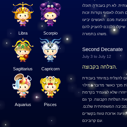
תית. לא רק בעבודה תוכלו
 תוכלו לאסוף נקודות זכות
נובעת מכם. האנשים יביעו
 שיקלו בלבכם להעניק להם
Libra
Scorpio
משהו בתמורה.
Second Decanate
July 3 to July 12
הצלחה בקבוצה.
Sagittarius
Capricorn
ם להצליח במיוחד בעבודת
ת מכך כאשר מדובר במילוי
יזהרו שלא להעמיד בקדמת
ת הצלחת הקבוצה. כך גם
Aquarius
Pisces
 בסביבה המשפחתית שלכם.
פגיעה ארוכת טווח בקשרים
עם קרוביכם.