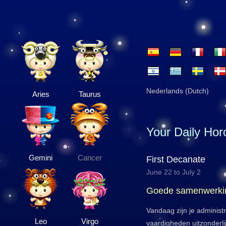
Nederlands (Dutch)
Aries
Taurus
Your Daily Ho
Gemini
Cancer
First Decanate
June 22 to July 2
Goede samenwerki
Vandaag zijn je administr
Leo
Virgo
vaardigheden uitzonderli