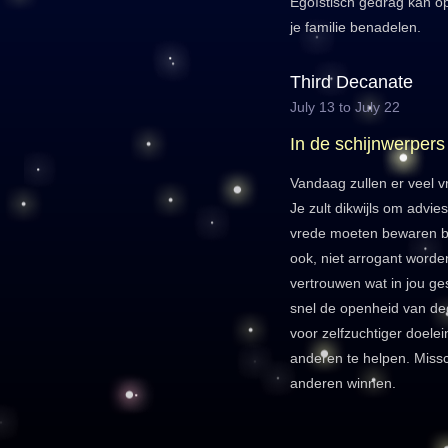
Egoïstisch gedrag kan o
je familie benadelen.
Third Decanate
July 13 to July 22
In de schijnwerpers
Vandaag zullen er veel v
Je zult dikwijls om advi
vrede moeten bewaren bi
ook, niet arrogant worden
vertrouwen wat in jou ges
snel de openheid van de
voor zelfzuchtiger doele
anderen te helpen. Missc
anderen winnen.