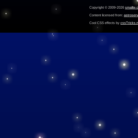
Copyright © 2009-2026
smallte.
Content licensed from:
astroser
Cool CSS effects by
cssTricks.n