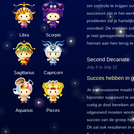
om controle te krijgen ov
succesvol zijn in het werk
privéleven zal je hartelij
voordeel. De mensen zul
Libra
Scorpio
je met genegenheid beha
hiervan aan hen terug te
Second Decanate
July 3 to July 12
Sagittarius
Capricorn
Succes hebben in 
Je enthousiasme maakt h
bijzonder succesvol te w
rustig je doel bereiken a
Aquarius
Pisces
uitgevoerd moeten worde
succes van de groep het 
Dit zal ook resulteren in