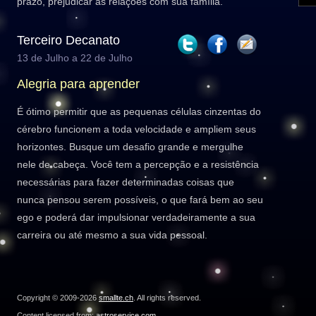
prazo, prejudicar as relações com sua família.
Terceiro Decanato
13 de Julho a 22 de Julho
Alegria para aprender
É ótimo permitir que as pequenas células cinzentas do
cérebro funcionem a toda velocidade e ampliem seus
horizontes. Busque um desafio grande e mergulhe
nele de cabeça. Você tem a percepção e a resistência
necessárias para fazer determinadas coisas que
nunca pensou serem possíveis, o que fará bem ao seu
ego e poderá dar impulsionar verdadeiramente a sua
carreira ou até mesmo a sua vida pessoal.
Copyright © 2009-2026
smallte.ch
. All rights reserved.
Content licensed from:
astroservice.com
.