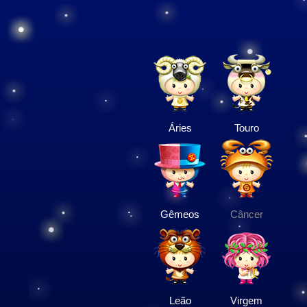
Áries
Touro
Gêmeos
Câncer
Leão
Virgem