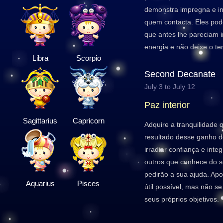
demonstra impregna e in
quem contacta. Eles pod
que antes lhe pareciam i
energia e não deixe o t
Libra
Scorpio
Second Decanate
July 3 to July 12
Paz interior
Sagittarius
Capricorn
Adquire a tranquilidade
resultado desse ganho de
irradiar confiança e int
outros que conhece do s
pedirão a sua ajuda. Apo
Aquarius
Pisces
útil possível, mas não s
seus próprios objetivos.