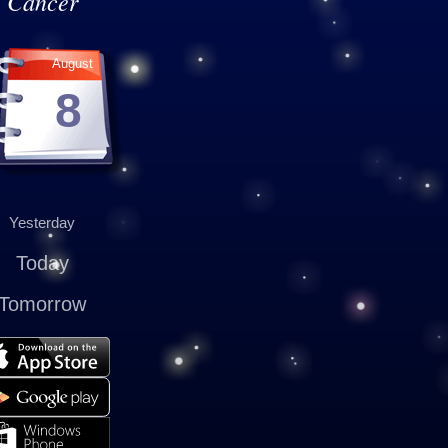
Cancer
August
8
Yesterday
Today
Tomorrow