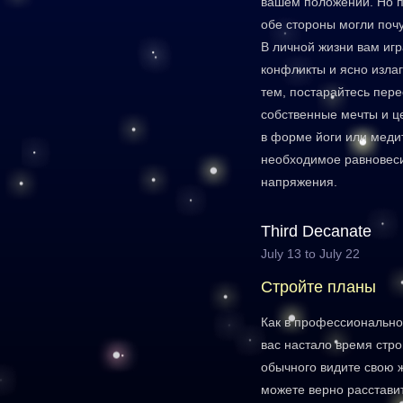
вашем положении. Но п
обе стороны могли почу
В личной жизни вам иг
конфликты и ясно излаг
тем, постарайтесь пер
собственные мечты и ц
в форме йоги или меди
необходимое равновеси
напряжения.
Third Decanate
July 13 to July 22
Cтройте планы
Как в профессиональной
вас настало время стро
обычного видите свою 
можете верно расстави