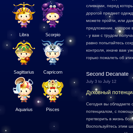
сливками, перед которы
дорогой предмет одежд
можете пройти, или да
предложение, которое в
Libra
Scorpio
- у вам с трудом получа
равно попытайтесь сох
контроля, иначе вам уж
горько пожалеть об эти
Sagittarius
Capricorn
Second Decanate
July 3 to July 12
Духовный потенци
Сегодня вы обладаете
Aquarius
Pisces
потенциалом, с помощь
претворить в жизнь бол
Воспользуйтесь этим ш