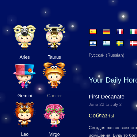
Русский (Russian)
Aries
Taurus
Your Daily Ho
Gemini
Cancer
First Decanate
June 22 to July 2
Соблазны
Сегодня вас со всех ст
Leo
Virgo
искушения. Будь то бол