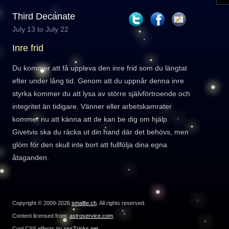
Third Decanate
July 13 to July 22
Inre frid
Du kommer att få uppleva den inre frid som du längtat
efter under lång tid. Genom att du uppnår denna inre
styrka kommer du att lysa av större självförtroende och
integritet än tidigare. Vänner eller arbetskamrater
kommer nu att känna att de kan be dig om hjälp.
Givetvis ska du räcka ut din hand där det behövs, men
glöm för den skull inte bort att fullfölja dina egna
åtaganden.
Copyright © 2009-2026
smallte.ch
. All rights reserved.
Content licensed from:
astroservice.com
.
Cool CSS effects by
cssTricks.net