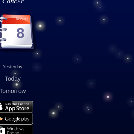
Cancer
August
8
Yesterday
Today
Tomorrow