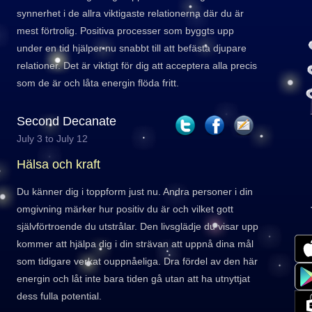
synnerhet i de allra viktigaste relationerna där du är
mest förtrolig. Positiva processer som byggts upp
under en tid hjälper nu snabbt till att befästa djupare
relationer. Det är viktigt för dig att acceptera alla precis
som de är och låta energin flöda fritt.
Second Decanate
July 3 to July 12
Hälsa och kraft
Du känner dig i toppform just nu. Andra personer i din
omgivning märker hur positiv du är och vilket gott
självförtroende du utstrålar. Den livsglädje du visar upp
kommer att hjälpa dig i din strävan att uppnå dina mål
som tidigare verkat ouppnåeliga. Dra fördel av den här
energin och låt inte bara tiden gå utan att ha utnyttjat
dess fulla potential.