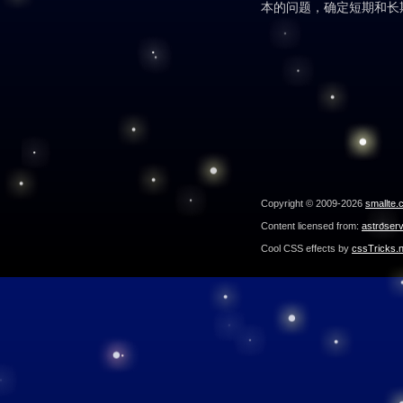
本的问题，确定短期和长
Copyright © 2009-2026
smallte.
Content licensed from:
astroser
Cool CSS effects by
cssTricks.n