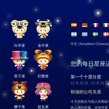
中文 (Simplified Chinese
白羊座
金牛座
您的每日星座
双子座
巨蟹座
第一个十度分度
12 月 22 日 - 12 月 31 日
和谐的公司关系
今天您能从与他人的相处
狮子座
处女座
他人感到舒服，这使您更