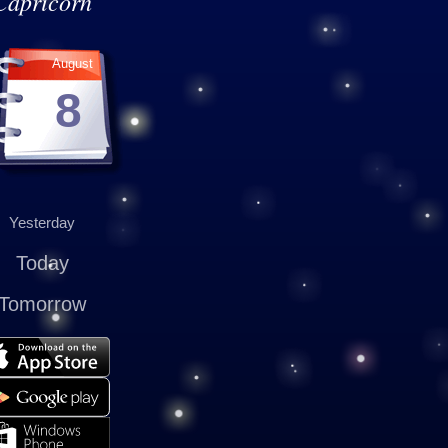
Capricorn
August
8
Yesterday
Today
Tomorrow