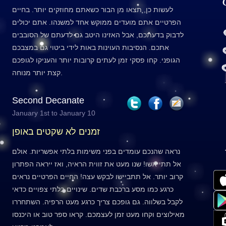
לעשות כן, תצאו מן הבור כשאתם מחוזקים יותר. בחיים
הפרטיים אתם מועדים ממוקש אחד למשנהו. אתם יכולים
לדבוק בדעתכם, אבל האזינו היטב גם לדעתם של הסובבים
אתכם. הנסיבות העוינות באות לידי ביטוי גם במצבכם
הגופני. קחו פסקי זמן לעתים קרובות יותר והעניקו לגופכם
קצת יותר מנוחה.
Second Decanate
January 1st to January 10
זמנים לא שקטים באופן
נראה שהנכם עומדים בפני משימות בלתי אפשריות. אולם
אל תתייאשו! שנו מעט את זווית הראיה, ואז ייראה הפתרון
קרוב יותר. אל תתביישו לבקש עצה! החיים הפרטיים נראים
כרגע כמו מסע ברכבת שדים. שינויים בלתי צפויים כדאי
לקבל בשלווה. גם גופכם צריך כרגע מעט הרפיה. השתחררו
מאילוצים וקחו מעט זמן לעצמכם. קראו ספר טוב או היכנסו