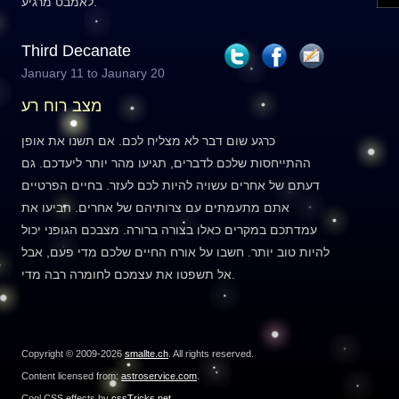
לאמבט מרגיע.
Third Decanate
January 11 to Jaunary 20
מצב רוח רע
כרגע שום דבר לא מצליח לכם. אם תשנו את אופן
ההתייחסות שלכם לדברים, תגיעו מהר יותר ליעדכם. גם
דעתם של אחרים עשויה להיות לכם לעזר. בחיים הפרטיים
אתם מתעמתים עם צרותיהם של אחרים. הביעו את
עמדתכם במקרים כאלו בצורה ברורה. מצבכם הגופני יכול
להיות טוב יותר. חשבו על אורח החיים שלכם מדי פעם, אבל
אל תשפטו את עצמכם לחומרה רבה מדי.
Copyright © 2009-2026
smallte.ch
. All rights reserved.
Content licensed from:
astroservice.com
.
Cool CSS effects by
cssTricks.net