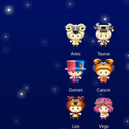
Aries
Taurus
Gemini
Cancer
Leo
Virgo