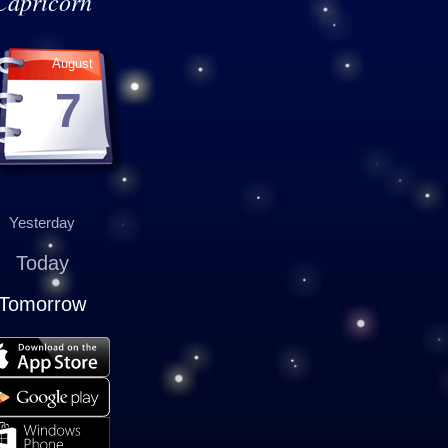
Capricorn
August
7
Yesterday
Today
Tomorrow