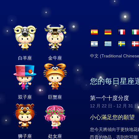
中文 (Traditional Chinese
白羊座
金牛座
您的每日星座
双子座
巨蟹座
第一个十度分度
12 月 22 日 - 12 月 31 日
小心滿足您的願望
您今天將傾向于更快地花
狮子座
处女座
昂貴的物品，否則您可能