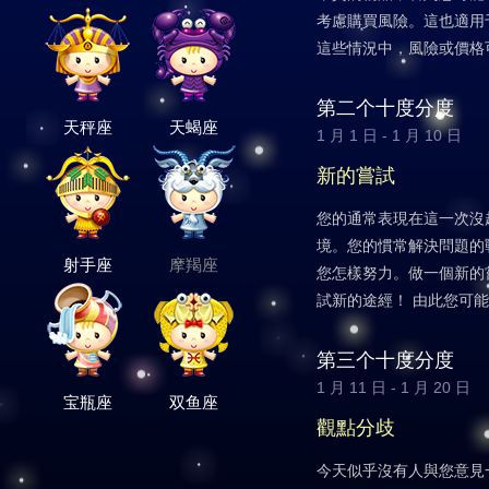
考慮購買風險。這也適用
這些情況中，風險或價格
第二个十度分度
天秤座
天蝎座
1 月 1 日 - 1 月 10 日
新的嘗試
您的通常表現在這一次沒
境。您的慣常解決問題的
射手座
摩羯座
您怎樣努力。做一個新的
試新的途經！ 由此您可
第三个十度分度
1 月 11 日 - 1 月 20 日
宝瓶座
双鱼座
觀點分歧
今天似乎沒有人與您意見