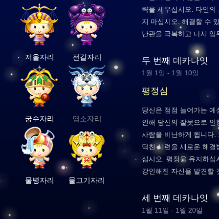
략을 세우십시오. 타인의
지 마십시오. 해결할 수 
난관을 극복하고 다시 임
저울자리
전갈자리
두 번째 데카나잇
1월 1일 - 1월 10일
평정심
당신은 점점 늘어가는 예
궁수자리
염소자리
인해 당신의 잘못으로 인
사람을 비난하게 됩니다.
닥친 시련을 새로운 해결
십시오. 평정을 유지하십시
강인해진 자신을 발견할 
물병자리
물고기자리
세 번째 데카나잇
1월 11일 - 1월 20일