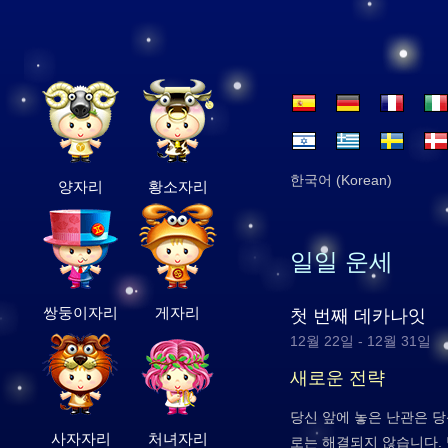
한국어 (Korean)
양자리
황소자리
일일 운세
쌍둥이자리
게자리
첫 번째 데카나잇
12월 22일 - 12월 31일
새로운 전략
당신 앞에 놓은 난관은 
사자자리
처녀자리
로는 해결되지 않습니다.