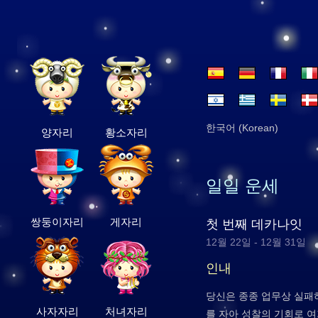
한국어 (Korean)
양자리
황소자리
일일 운세
쌍둥이자리
게자리
첫 번째 데카나잇
12월 22일 - 12월 31일
인내
당신은 종종 업무상 실패
사자자리
처녀자리
를 자아 성찰의 기회로 여