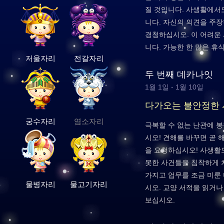
질 것입니다. 사생활에서
니다. 자신의 의견을 주
경청하십시오. 이 어려운 
니다. 가능한 한 많은 휴
저울자리
전갈자리
두 번째 데카나잇
1월 1일 - 1월 10일
다가오는 불안정한
궁수자리
염소자리
극복할 수 없는 난관에 
시오! 견해를 바꾸면 곧 
을 요청하십시오! 사생활
못한 사건들을 침착하게 
가지고 업무를 조금 미룬 
물병자리
물고기자리
시오. 교양 서적을 읽거
보십시오.