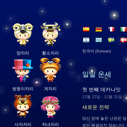
한국어 (Korean)
양자리
황소자리
일일 운세
쌍둥이자리
게자리
첫 번째 데카나잇
12월 22일 - 12월 31일
새로운 전략
당신 앞에 놓은 난관은 
사자자리
처녀자리
로는 해결되지 않습니다.