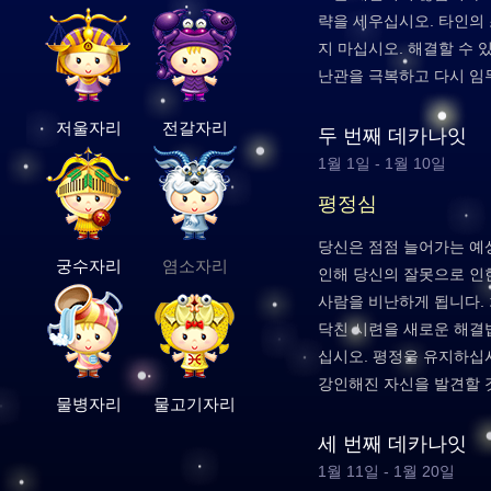
략을 세우십시오. 타인의
지 마십시오. 해결할 수 
난관을 극복하고 다시 임
저울자리
전갈자리
두 번째 데카나잇
1월 1일 - 1월 10일
평정심
당신은 점점 늘어가는 예
궁수자리
염소자리
인해 당신의 잘못으로 인
사람을 비난하게 됩니다.
닥친 시련을 새로운 해결
십시오. 평정을 유지하십시
강인해진 자신을 발견할 
물병자리
물고기자리
세 번째 데카나잇
1월 11일 - 1월 20일