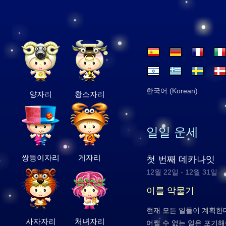
한국어 (Korean)
양자리
황소자리
일일 운세
쌍둥이자리
게자리
첫 번째 데카나잇
12월 22일 - 12월 31일
이를 악물기
현재 모든 일들이 계획한
사자자리
처녀자리
어쩔 수 없는 일은 포기해