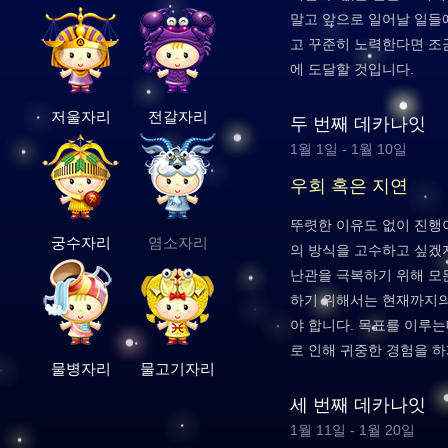
말고 앞으로 일어날 일들
고 꾸준히 노력한다면 조
에 도달할 것입니다.
저울자리
전갈자리
두 번째 데카나잇
1월 1일 - 1월 10일
우회 혹은 지연
뚜렷한 이유도 없이 진행
궁수자리
염소자리
의 방식을 고수하고 싶겠
난관을 극복하기 위해 모
하기 위해서는 현재까지의
야 합니다. 목표를 이루
로 인해 귀중한 경험을 하
물병자리
물고기자리
세 번째 데카나잇
1월 11일 - 1월 20일