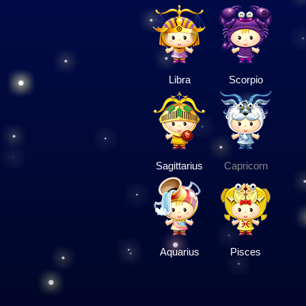
Libra
Scorpio
Sagittarius
Capricorn
Aquarius
Pisces