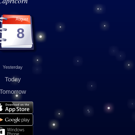
Capricorn
August
8
Yesterday
Today
Tomorrow