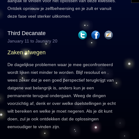
aanpak te vinden voor het oplossen van deze kwesties.
Ontdek opnieuw je zelfbeheersing en je zult er vanuit
deze fase veel sterker uitkomen.
Third Decanate
January 11 to Jaunary 20
Zaken afwegen
De dagelijkse problemen waar je mee geconfronteerd
wordt lijken niet minder te worden. Blijf resoluut en
wees zeker dat je een goed perspectief terugkrijgt van
datgene wat belangrijk is, anders kun je een
permanente terugval ondergaan. Weeg de dingen
voorzichtig af, denk er over welke doelstellingen je echt
wilt bereiken en welke je moet negeren. Als je dit kunt
doen, zul je ook ontdekken dat de oplossingen
eenvoudiger te vinden zijn.