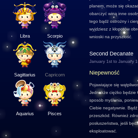
planem, może się okaza
obarczyć winą inne osoby
tego bądź ostrożny i cier
wyjdziesz z kłopotów obr
Libra
Scorpio
wnioski na przyszłość.
Second Decanate
January 1st to January 
Niepewność
Sagittarius
Capricorn
Pojawiające się wątpliwo
Jednakże ciężko będzie 
sposób myślenia, poniew
Ciebie negatywnie. Bądź 
Aquarius
Pisces
przeszkód. Również zdr
posłuszeństwa, jeśli będ
eksploatować.