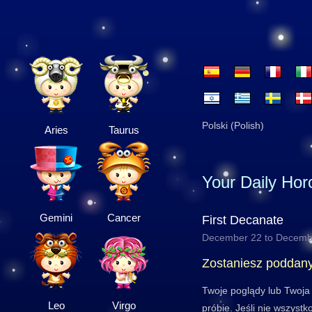
Polski (Polish)
Aries
Taurus
Your Daily Ho
Gemini
Cancer
First Decanate
December 22 to Decemb
Zostaniesz poddan
Twoje poglądy lub Twoja
Leo
Virgo
próbie. Jeśli nie wszyst