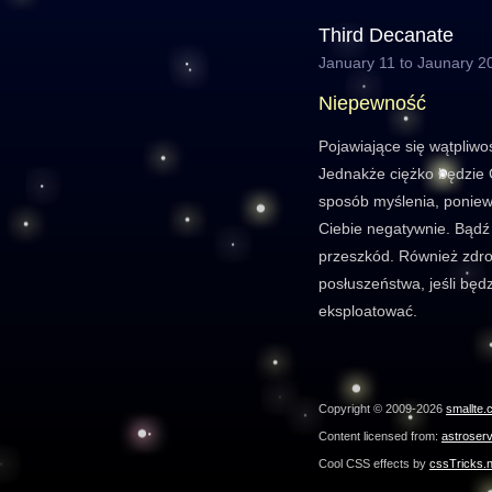
Third Decanate
January 11 to Jaunary 2
Niepewność
Pojawiające się wątpliwo
Jednakże ciężko będzie 
sposób myślenia, poniew
Ciebie negatywnie. Bądź 
przeszkód. Również zdr
posłuszeństwa, jeśli będ
eksploatować.
Copyright © 2009-2026
smallte.
Content licensed from:
astroser
Cool CSS effects by
cssTricks.n