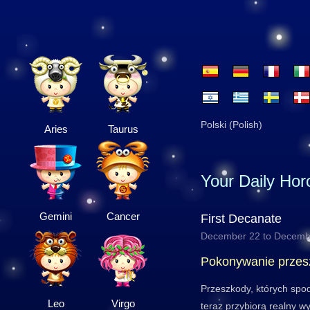
Polski (Polish)
Aries
Taurus
Your Daily Ho
Gemini
Cancer
First Decanate
December 22 to Decemb
Pokonywanie przes
Przeszkody, których spod
Leo
Virgo
teraz przybiorą realny wy