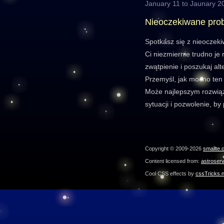
January 11 to Jaunary 2
Nieoczekiwane pro
Spotkasz się z nieoczek
Ci niezmiernie trudno je
zwątpienie i poszukaj al
Przemyśl, jak mocno ten 
Może najlepszym rozwią
sytuacji i pozwolenie, b
Copyright © 2009-2026
smallte.
Content licensed from:
astroser
Cool CSS effects by
cssTricks.n