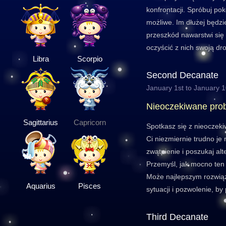
konfrontacji. Spróbuj pok
możliwe. Im dłużej będzi
przeszkód nawarstwi się 
oczyścić z nich swoją dr
Libra
Scorpio
Second Decanate
January 1st to January 
Nieoczekiwane pro
Sagittarius
Capricorn
Spotkasz się z nieoczek
Ci niezmiernie trudno je
zwątpienie i poszukaj al
Przemyśl, jak mocno ten 
Może najlepszym rozwią
Aquarius
Pisces
sytuacji i pozwolenie, b
Third Decanate