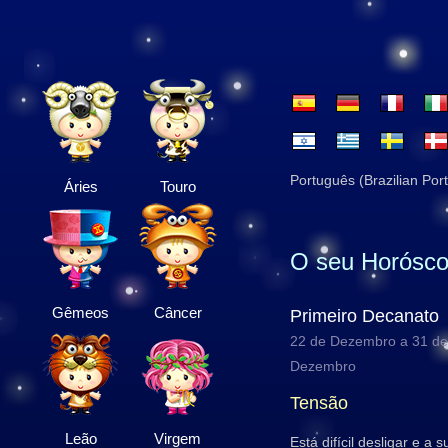
Português (Brazilian Por
Áries
Touro
O seu Horósco
Gêmeos
Câncer
Primeiro Decanato
22 de Dezembro a 31 de
Dezembro
Tensão
Leão
Virgem
Está difícil desligar e a