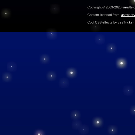
Copyright © 2009-2026
smallte.
Content licensed from:
astroser
Cool CSS effects by
cssTricks.n