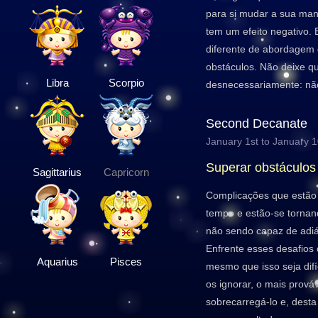
para si mudar a sua mane
tem um efeito negativo. 
diferente de abordagem 
obstáculos. Não deixe q
Libra
Scorpio
desnecessariamente: não
Second Decanate
January 1st to January 
Superar obstáculos
Sagittarius
Capricorn
Complicações que estão 
tempo e estão-se tornan
não sendo capaz de adiá
Enfrente esses desafios 
Aquarius
Pisces
mesmo que isso seja difí
os ignorar, o mais prováv
sobrecarregá-lo e, desta f