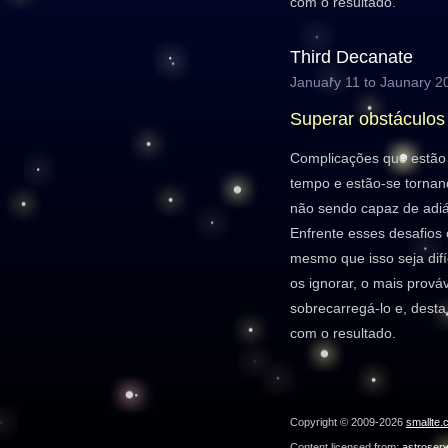
com o resultado.
Third Decanate
January 11 to Jaunary 2
Superar obstáculos
Complicações que estão 
tempo e estão-se tornan
não sendo capaz de adiá
Enfrente esses desafios 
mesmo que isso seja difí
os ignorar, o mais prováv
sobrecarregá-lo e, desta f
com o resultado.
Copyright © 2009-2026
smallte.
Content licensed from:
astroser