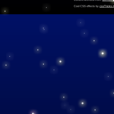
Cool CSS effects by
cssTricks.n