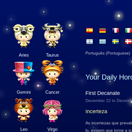
Português (Portuguese)
Aries
Taurus
Your Daily Ho
Gemini
Cancer
First Decanate
December 22 to Decemb
Incerteza
As incertezas que prev
Leo
Virgo
lo, exigem que torne a su