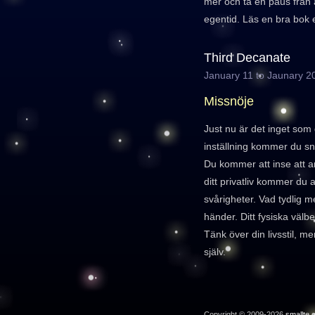
mer och ta en paus från a
egentid. Läs en bra bok e
Third Decanate
January 11 to Jaunary 2
Missnöje
Just nu är det inget som
inställning kommer du snab
Du kommer att inse att a
ditt privatliv kommer du 
svårigheter. Vad tydlig m
händer. Ditt fysiska välb
Tänk över din livsstil, me
själv.
Copyright © 2009-2026
smallte.