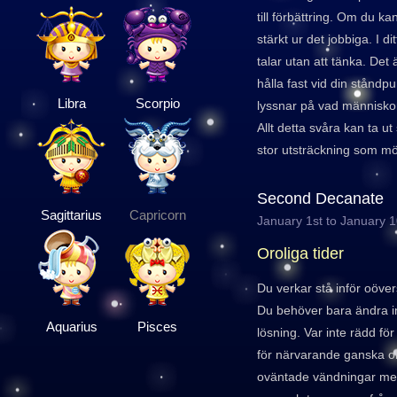
till förbättring. Om du k
stärkt ur det jobbiga. I di
talar utan att tänka. Det ä
hålla fast vid din ståndpu
Libra
Scorpio
lyssnar på vad människor
Allt detta svåra kan ta ut si
stor utsträckning som möj
Second Decanate
Sagittarius
Capricorn
January 1st to January 
Oroliga tider
Du verkar stå inför oövers
Du behöver bara ändra ins
Aquarius
Pisces
lösning. Var inte rädd för 
för närvarande ganska obe
oväntade vändningar me