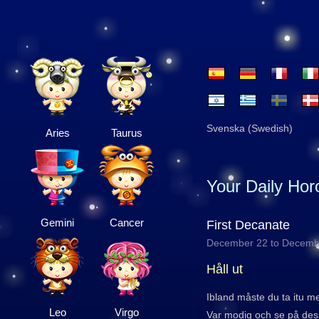
Svenska (Swedish)
Aries
Taurus
Your Daily Ho
Gemini
Cancer
First Decanate
December 22 to Decemb
Håll ut
Ibland måste du ta itu m
Leo
Virgo
Var modig och se på des