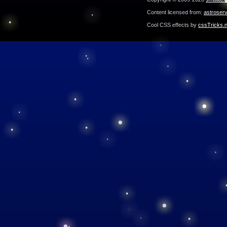
Content licensed from:
astroser
Cool CSS effects by
cssTricks.n