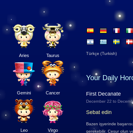
Türkçe (Turkish)
Aries
Taurus
Your Daily Ho
Gemini
Cancer
First Decanate
December 22 to Decemb
Sebat edin
Bazen işyerinde başarısı
Leo
Virgo
gerekebilir. Cesur olun ve