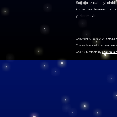
Sağlığınız daha iyi olabil
konusunu düşünün, ama 
yüklenmeyin.
Copyright © 2009-2026
smallte.
Content licensed from:
astroser
Cool CSS effects by
cssTricks.n