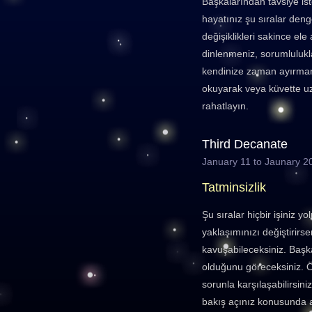
Başkalarından tavsiye i
hayatınız şu sıralar deng
değişiklikleri sakince ele
dinlenmeniz, sorumlulukl
kendinize zaman ayırmanı
okuyarak veya küvette uz
rahatlayın.
Third Decanate
January 11 to Jaunary 2
Tatminsizlik
Şu sıralar hiçbir işiniz y
yaklaşımınızı değiştirirse
kavuşabileceksiniz. Başka
olduğunu göreceksiniz. Ö
sorunla karşılaşabilirsin
bakış açınız konusunda a