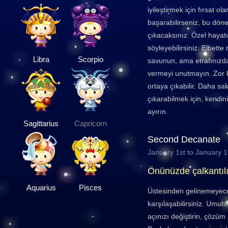
iyileştirmek için fırsat o
başarabilirseniz, bu dö
çıkacaksınız. Özel hayatı
söyleyebilirsiniz. Elbette 
Libra
Scorpio
savunun, ama etrafınızdak
vermeyi unutmayın. Zor ko
ortaya çıkabilir. Daha sak
çıkarabilmek için, kend
ayırın.
Sagittarius
Capricorn
Second Decanate
January 1st to January 
Önünüzde çalkantıl
Aquarius
Pisces
Üstesinden gelinemeyece
karşılaşabilirsiniz. Umut
açınızı değiştirin, çözüm 