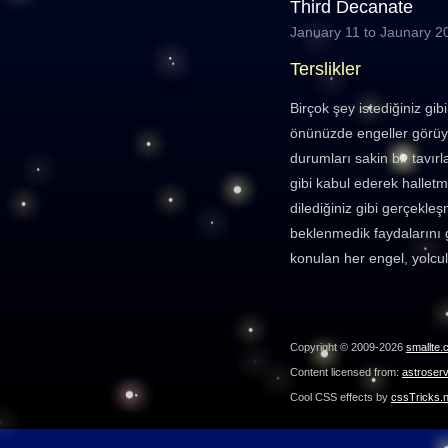
Third Decanate
January 11 to Jaunary 2
Terslikler
Birçok şey istediğiniz gi
önünüzde engeller görüy
durumları sakin bir tavı
gibi kabul ederek halletme
dilediğiniz gibi gerçekl
beklenmedik faydalarını g
konulan her engel, yolcul
Copyright © 2009-2026
smallte.
Content licensed from:
astroser
Cool CSS effects by
cssTricks.n