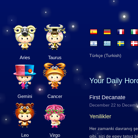
Türkçe (Turkish)
Aries
Taurus
Your Daily Ho
Gemini
Cancer
First Decanate
December 22 to Decemb
Yenilikler
Her zamanki davranış şek
Leo
Virgo
gibi, sizi de epey tatsız 