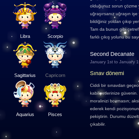
olduğunuz sorun çözme y
uğraşırsanız uğraşın işe 
bildiğiniz yoldan çıkıp ye
Tam da bunun gibi çetrefi
Libra
Scorpio
farklı çıkış yolunu bu say
Second Decanate
January 1st to January 
Sınav dönemi
Sagittarius
Capricorn
Ciddi bir sınavdan geçec
kabiliyetlerinize güvenin.
moralinizi bozmasın; aks
ederek kendi pozisyonun
Aquarius
Pisces
pekiştirin. Durumu düzelt
çıkabilir.